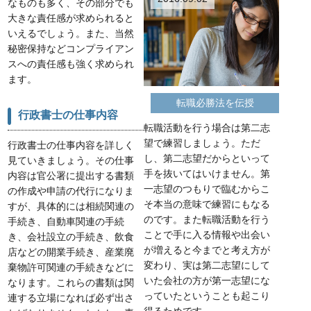
なものも多く、その部分でも
大きな責任感が求められると
いえるでしょう。また、当然
秘密保持などコンプライアン
スへの責任感も強く求められ
ます。
転職必勝法を伝授
行政書士の仕事内容
転職活動を行う場合は第二志
望で練習しましょう。ただ
行政書士の仕事内容を詳しく
し、第二志望だからといって
見ていきましょう。その仕事
手を抜いてはいけません。第
内容は官公署に提出する書類
一志望のつもりで臨むからこ
の作成や申請の代行になりま
そ本当の意味で練習にもなる
すが、具体的には相続関連の
のです。また転職活動を行う
手続き、自動車関連の手続
ことで手に入る情報や出会い
き、会社設立の手続き、飲食
が増えると今までと考え方が
店などの開業手続き、産業廃
変わり、実は第二志望にして
棄物許可関連の手続きなどに
いた会社の方が第一志望にな
なります。これらの書類は関
っていたということも起こり
連する立場になれば必ず出さ