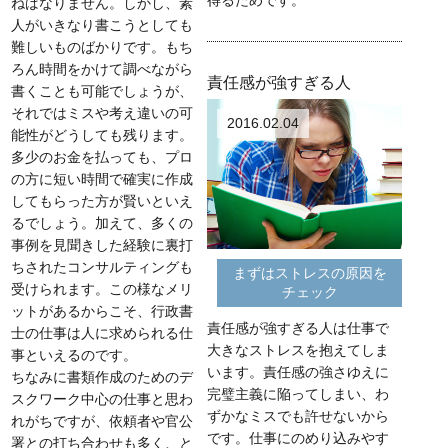
得るためです。
ねばなりません。しかし、素
人がいきなり書こうとしても
難しいものばかりです。もち
ろん時間をかけて調べながら
責任感が強すぎる人
書くことも可能でしょうが、
それではミスや考え違いの可
2016.02.04
能性がどうしても残ります。
多少のお金を払っても、プロ
の方に短い時間で確実に作成
してもらった方が賢いといえ
るでしょう。加えて、多くの
事例を見聞きした経験に裏打
ちされたコンサルティングも
まずはストレスの原因を
受けられます。この様なメリ
チェック
ットがあるからこそ、行政書
責任感が強すぎる人は仕事で
士の仕事は人に求められる仕
大きなストレスを抱えてしま
事といえるのです。
います。責任感の強さゆえに
ちなみに書類作成のためのデ
完璧主義に陥ってしまい、わ
スクワーク中心の仕事と思わ
ずかなミスでも許せないから
れがちですが、依頼者や官公
です。仕事にのめり込みやす
署との打ち合わせも多く、と