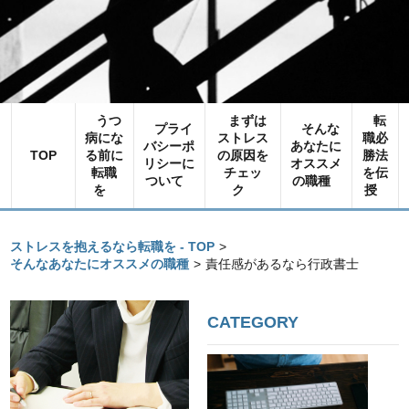
うつ
まずは
転
プライ
そんな
病にな
ストレス
職必
バシーポ
あなたに
TOP
る前に
の原因を
勝法
リシーに
オススメ
転職
チェッ
を伝
ついて
の職種
を
ク
授
ストレスを抱えるなら転職を - TOP
>
そんなあなたにオススメの職種
>
責任感があるなら行政書士
CATEGORY