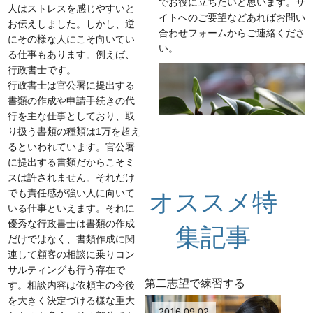
でお役に立ちたいと思います。サ
人はストレスを感じやすいと
イトへのご要望などあれば
お問い
お伝えしました。しかし、逆
合わせフォーム
からご連絡くださ
にその様な人にこそ向いてい
い。
る仕事もあります。例えば、
行政書士です。
行政書士は官公署に提出する
書類の作成や申請手続きの代
行を主な仕事としており、取
り扱う書類の種類は1万を超え
るといわれています。官公署
に提出する書類だからこそミ
スは許されません。それだけ
でも責任感が強い人に向いて
オススメ特
いる仕事といえます。それに
優秀な行政書士は書類の作成
集記事
だけではなく、書類作成に関
連して顧客の相談に乗りコン
サルティングも行う存在で
第二志望で練習する
す。相談内容は依頼主の今後
を大きく決定づける様な重大
2016.09.02