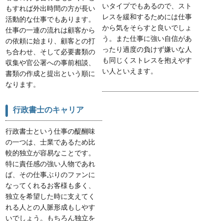
いタイプでもあるので、スト
もすれば外出時間の方が長い
レスを緩和するためには仕事
活動的な仕事でもあります。
から気をそらすと良いでしょ
仕事の一連の流れは顧客から
う。また仕事に強い自信があ
の依頼に始まり、顧客との打
ったり過度の負けず嫌いな人
ち合わせ、そして必要書類の
も同じくストレスを抱えやす
収集や官公署への事前相談、
い人といえます。
書類の作成と提出という順に
なります。
行政書士のキャリア
行政書士という仕事の醍醐味
の一つは、士業であるため比
較的独立が容易なことです。
特に責任感の強い人物であれ
ば、その仕事ぶりのファンに
なってくれるお客様も多く、
独立を希望した時に支えてく
れる人との人脈形成もしやす
いでしょう。もちろん独立を